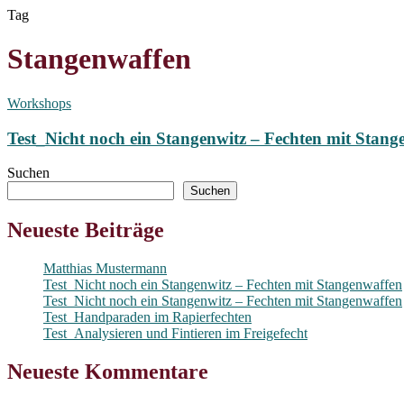
Skip
Tag
to
main
Stangenwaffen
content
Workshops
Test_Nicht noch ein Stangenwitz – Fechten mit Stang
Suchen
Suchen
Neueste Beiträge
Matthias Mustermann
Test_Nicht noch ein Stangenwitz – Fechten mit Stangenwaffen
Test_Nicht noch ein Stangenwitz – Fechten mit Stangenwaffen
Test_Handparaden im Rapierfechten
Test_Analysieren und Fintieren im Freigefecht
Neueste Kommentare